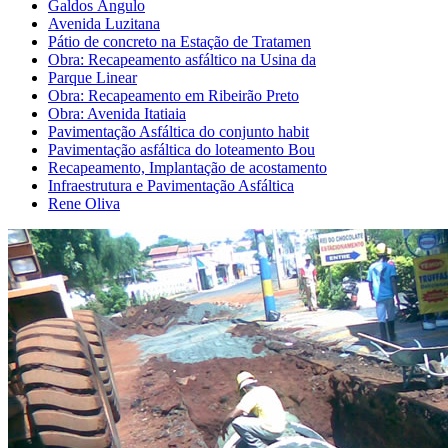
Galdos Ângulo
Avenida Luzitana
Pátio de concreto na Estação de Tratamen
Obra: Recapeamento asfáltico na Usina da
Parque Linear
Obra: Recapeamento em Ribeirão Preto
Obra: Avenida Itatiaia
Pavimentação Asfáltica do conjunto habit
Pavimentação asfáltica do loteamento Bou
Recapeamento, Implantação de acostamento
Infraestrutura e Pavimentação Asfáltica
Rene Oliva